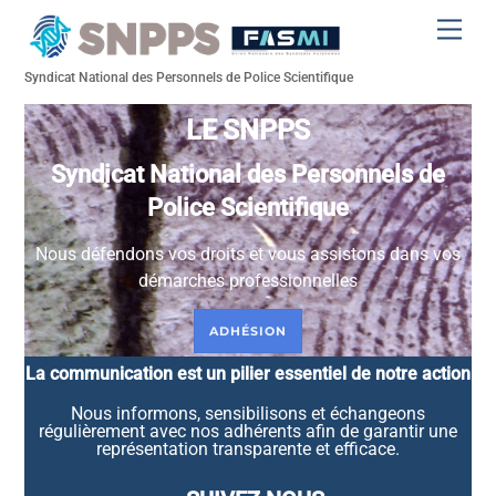
Skip
Men
to
content
Syndicat National des Personnels de Police Scientifique
LE SNPPS
Syndicat National des Personnels de
Police Scientifique
Nous défendons vos droits et vous assistons dans vos
démarches professionnelles
ADHÉSION
La communication est un pilier essentiel de notre action
Nous informons, sensibilisons et échangeons
régulièrement avec nos adhérents afin de garantir une
représentation transparente et efficace.