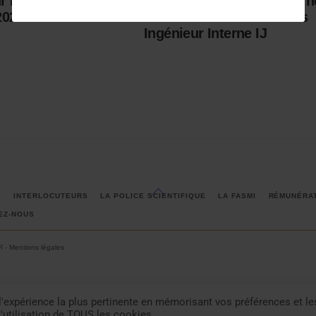
r Identité Judiciaire
Concours Ingénieur Extern
2020
et Admissibilité Concours
Ingénieur Interne IJ
Back
S
INTERLOCUTEURS
LA POLICE SCIENTIFIQUE
LA FASMI
RÉMUNÉRA
To
EZ-NOUS
Top
R -
Mentions légales
l'expérience la plus pertinente en mémorisant vos préférences et le
l'utilisation de TOUS les cookies.