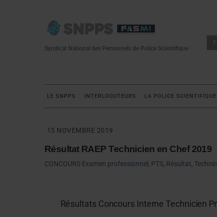
Skip
to
content
E
Syndicat National des Personnels de Police Scientifique
LE SNPPS
INTERLOCUTEURS
LA POLICE SCIENTIFIQUE
15 NOVEMBRE 2019
Résultat RAEP Technicien en Chef 2019
CONCOURS
Examen professionnel
,
PTS
,
Résultat
,
Technic
Résultats Concours Interne Technicien Pri