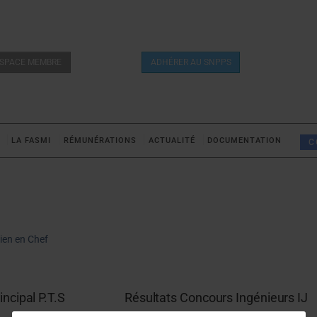
SPACE MEMBRE
ADHÉRER AU SNPPS
LA FASMI
RÉMUNÉRATIONS
ACTUALITÉ
DOCUMENTATION
C
ien en Chef
ncipal P.T.S
Résultats Concours Ingénieurs IJ