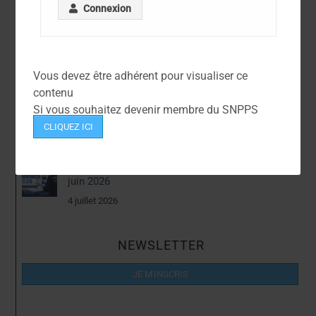
Connexion
Articles Récents
Contractuels – Prime investigation
Vous devez être adhérent pour visualiser ce
14 juillet 2026
contenu
Si vous souhaitez devenir membre du SNPPS
Avancements TPTS et IPTS 2026
CLIQUEZ ICI
9 juillet 2026
Campagne de mobilité fil de l’eau 2026 PTS –
juin 2026
4 juillet 2026
NEWSLETTER
JE M'INSCRIS