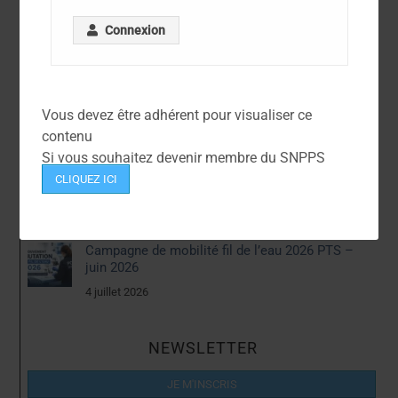
✓
Connexion
Articles Récents
Vous devez être adhérent pour visualiser ce
Contractuels – Prime investigation
contenu
14 juillet 2026
Si vous souhaitez devenir membre du SNPPS
CLIQUEZ ICI
Avancements TPTS et IPTS 2026
9 juillet 2026
Campagne de mobilité fil de l’eau 2026 PTS –
juin 2026
4 juillet 2026
NEWSLETTER
JE M'INSCRIS