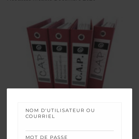
NOM D'UTILISATEUR OU
COURRIEL
CAP
,
NEWS
Compte rendu de la CAPL Services Centraux –
MOT DE PASSE
Outre Mer du 11 Décembre 2020