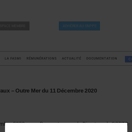
SPACE MEMBRE
ADHÉRER AU SNPPS
LA FASMI
RÉMUNÉRATIONS
ACTUALITÉ
DOCUMENTATION
C
raux – Outre Mer du 11 Décembre 2020
embre 2020
Rencontre avec le Directeur du SCPTS