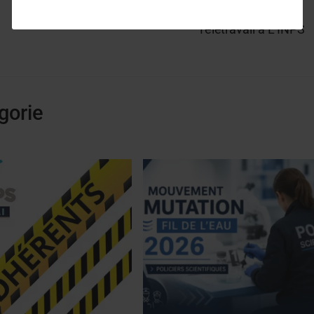
Télétravail à L’INPS
gorie