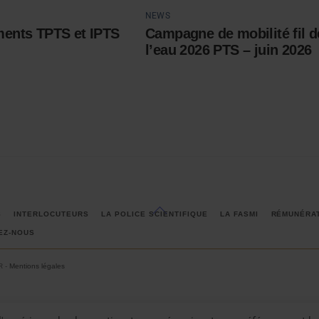
NEWS
ents TPTS et IPTS
Campagne de mobilité fil d
l’eau 2026 PTS – juin 2026
Back
S
INTERLOCUTEURS
LA POLICE SCIENTIFIQUE
LA FASMI
RÉMUNÉRA
To
EZ-NOUS
Top
R -
Mentions légales