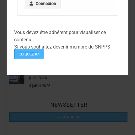
Connexion
Articles Récents
Contractuels – Prime investigation
Vous devez être adhérent pour visualiser ce
14 juillet 2026
contenu
Si vous souhaitez devenir membre du SNPPS
Avancements TPTS et IPTS 2026
CLIQUEZ ICI
9 juillet 2026
Campagne de mobilité fil de l’eau 2026 PTS –
juin 2026
4 juillet 2026
NEWSLETTER
JE M'INSCRIS