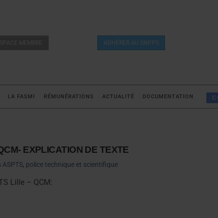
SPACE MEMBRE
ADHÉRER AU SNPPS
LA FASMI
RÉMUNÉRATIONS
ACTUALITÉ
DOCUMENTATION
C
– QCM- EXPLICATION DE TEXTE
s ASPTS
,
police technique et scientifique
TS Lille – QCM: