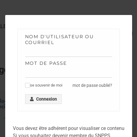
LLE – QCM – EXPLICATION DE TEXTE
Annales Concours 2015 ASPTS METZ – QCM
NOM D'UTILISATEUR OU
COURRIEL
MOT DE PASSE
gorie
mot de passe oublié?
se souvenir de moi
✓
Connexion
Vous devez être adhérent pour visualiser ce contenu
Si vous souhaitez devenir membre du SNPPS