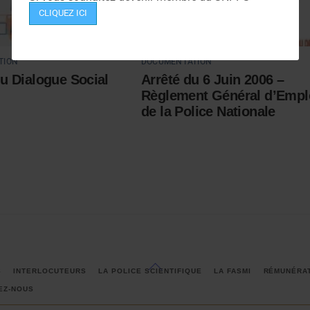
CLIQUEZ ICI
TION
DOCUMENTATION
u Dialogue Social
Arrêté du 6 Juin 2006 –
Règlement Général d’Empl
de la Police Nationale
Back
S
INTERLOCUTEURS
LA POLICE SCIENTIFIQUE
LA FASMI
RÉMUNÉRA
To
EZ-NOUS
Top