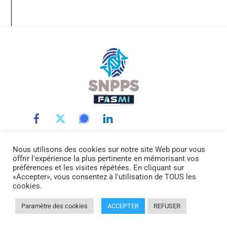
Back
To
Top
Nous utilisons des cookies sur notre site Web pour vous
LE SNPPS
INTERLOCUTEURS
LA POLICE SCIENTIFIQUE
offrir l'expérience la plus pertinente en mémorisant vos
LA FASMI
RÉMUNÉRATIONS
ACTUALITÉ
DOCUMENTATION
préférences et les visites répétées. En cliquant sur
«Accepter», vous consentez à l'utilisation de TOUS les
CONTACTEZ-NOUS
cookies.
© SNPPS.FR -
Mentions légales
Paramètre des cookies
ACCEPTER
REFUSER