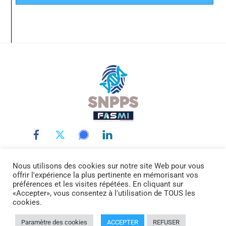
Back
To
Top
Nous utilisons des cookies sur notre site Web pour vous
LE SNPPS
INTERLOCUTEURS
LA POLICE SCIENTIFIQUE
offrir l'expérience la plus pertinente en mémorisant vos
LA FASMI
RÉMUNÉRATIONS
ACTUALITÉ
DOCUMENTATION
préférences et les visites répétées. En cliquant sur
«Accepter», vous consentez à l'utilisation de TOUS les
CONTACTEZ-NOUS
cookies.
© SNPPS.FR -
Mentions légales
Paramètre des cookies
ACCEPTER
REFUSER