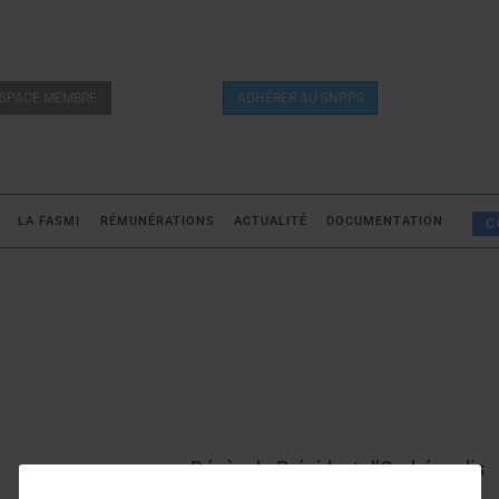
SPACE MEMBRE
ADHÉRER AU SNPPS
LA FASMI
RÉMUNÉRATIONS
ACTUALITÉ
DOCUMENTATION
C
Décès du Président d’Orphéopolis