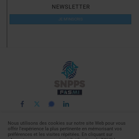
NEWSLETTER
JE M'INSCRIS
Back
To
Top
Nous utilisons des cookies sur notre site Web pour vous
LE SNPPS
INTERLOCUTEURS
LA POLICE SCIENTIFIQUE
offrir l'expérience la plus pertinente en mémorisant vos
LA FASMI
RÉMUNÉRATIONS
ACTUALITÉ
DOCUMENTATION
préférences et les visites répétées. En cliquant sur
CONTACTEZ-NOUS