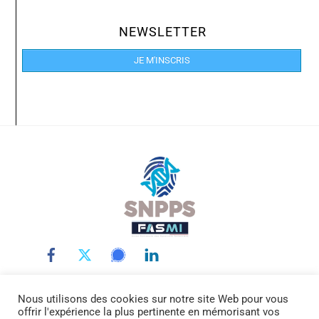
NEWSLETTER
JE M'INSCRIS
Back
To
Top
Nous utilisons des cookies sur notre site Web pour vous
LE SNPPS
INTERLOCUTEURS
LA POLICE SCIENTIFIQUE
offrir l'expérience la plus pertinente en mémorisant vos
LA FASMI
RÉMUNÉRATIONS
ACTUALITÉ
DOCUMENTATION