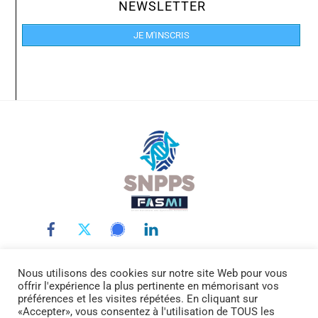
NEWSLETTER
JE M'INSCRIS
Back
To
Top
Nous utilisons des cookies sur notre site Web pour vous
LE SNPPS
INTERLOCUTEURS
LA POLICE SCIENTIFIQUE
offrir l'expérience la plus pertinente en mémorisant vos
LA FASMI
RÉMUNÉRATIONS
ACTUALITÉ
DOCUMENTATION
préférences et les visites répétées. En cliquant sur
CONTACTEZ-NOUS
«Accepter», vous consentez à l'utilisation de TOUS les