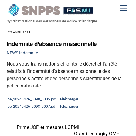
Skip
Men
to
content
Syndicat National des Personnels de Police Scientifique
27 AVRIL 2024
Indemnité d’absence missionnelle
NEWS
Indemnité
Nous vous transmettons ci-joints le décret et l’arrêté
relatifs à l’indemnité d’absence missionnelle des
personnels actifs et des personnels scientifiques de la
police nationale.
joe_20240426_0098_0005.pdf
Télécharger
joe_20240426_0098_0007.pdf
Télécharger
Prime JOP et mesures LOPMI
Grand jeu rugby GMF