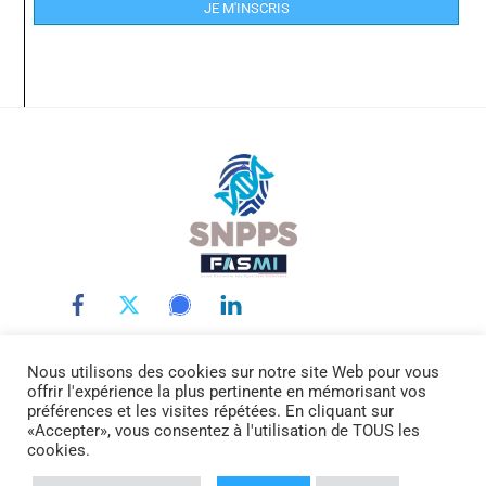
JE M'INSCRIS
Back
To
Top
Nous utilisons des cookies sur notre site Web pour vous
LE SNPPS
INTERLOCUTEURS
LA POLICE SCIENTIFIQUE
offrir l'expérience la plus pertinente en mémorisant vos
LA FASMI
RÉMUNÉRATIONS
ACTUALITÉ
DOCUMENTATION
préférences et les visites répétées. En cliquant sur
«Accepter», vous consentez à l'utilisation de TOUS les
CONTACTEZ-NOUS
cookies.
© SNPPS.FR -
Mentions légales