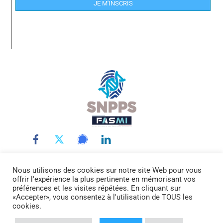
JE M'INSCRIS
Back
To
Top
Nous utilisons des cookies sur notre site Web pour vous
LE SNPPS
INTERLOCUTEURS
LA POLICE SCIENTIFIQUE
offrir l'expérience la plus pertinente en mémorisant vos
LA FASMI
RÉMUNÉRATIONS
ACTUALITÉ
DOCUMENTATION
préférences et les visites répétées. En cliquant sur
CONTACTEZ-NOUS
«Accepter», vous consentez à l'utilisation de TOUS les
cookies.
© SNPPS.FR -
Mentions légales