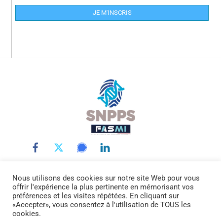
JE M'INSCRIS
Back
To
Top
Nous utilisons des cookies sur notre site Web pour vous
LE SNPPS
INTERLOCUTEURS
LA POLICE SCIENTIFIQUE
offrir l'expérience la plus pertinente en mémorisant vos
LA FASMI
RÉMUNÉRATIONS
ACTUALITÉ
DOCUMENTATION
préférences et les visites répétées. En cliquant sur
«Accepter», vous consentez à l'utilisation de TOUS les
CONTACTEZ-NOUS
cookies.