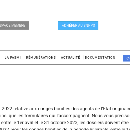
SPACE MEMBRE
ADHÉRER AU SNPPS
LA FASMI
RÉMUNÉRATIONS
ACTUALITÉ
DOCUMENTATION
C
et 2022 relative aux congés bonifiés des agents de l’Etat originair
 ainsi que les formulaires qui l’accompagnent. Nous vous précis
entre le 1er avril et le 31 octobre 2023, les dossiers doivent être
22. Pour les congés bonifiés de la période hivernale, entre le 1