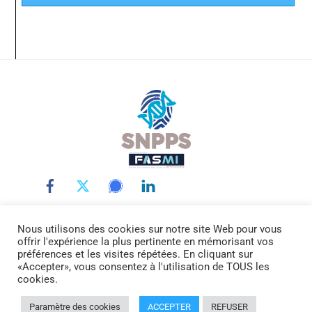
Back
To
Top
Nous utilisons des cookies sur notre site Web pour vous
LE SNPPS
INTERLOCUTEURS
LA POLICE SCIENTIFIQUE
offrir l'expérience la plus pertinente en mémorisant vos
LA FASMI
RÉMUNÉRATIONS
ACTUALITÉ
DOCUMENTATION
préférences et les visites répétées. En cliquant sur
«Accepter», vous consentez à l'utilisation de TOUS les
CONTACTEZ-NOUS
cookies.
© SNPPS.FR -
Mentions légales
Paramètre des cookies
ACCEPTER
REFUSER