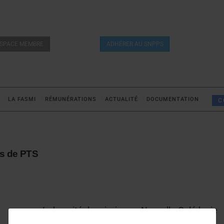
SPACE MEMBRE
ADHÉRER AU SNPPS
LA FASMI
RÉMUNÉRATIONS
ACTUALITÉ
DOCUMENTATION
C
rs de PTS
Indemnité de mission en Nouvelle-Calédonie