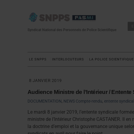
Skip
to
content
E
Syndicat National des Personnels de Police Scientifique
LE SNPPS
INTERLOCUTEURS
LA POLICE SCIENTIFIQUE
8 JANVIER 2019
Audience Ministre de l’Intérieur / Entente
DOCUMENTATION
,
NEWS
Compte-rendu
,
entente syndica
Le mardi 8 janvier 2019, l’entente syndicale formée 
ministre de l’Intérieur Christophe CASTANER. Il en r
la doctrine d’emploi et la gouvernance unique selon
syndicats en avril pour faire le point.