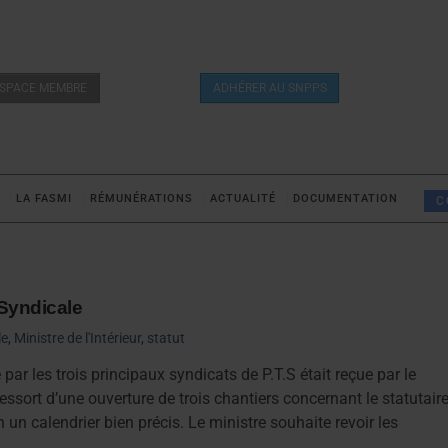
SPACE MEMBRE
ADHÉRER AU SNPPS
LA FASMI
RÉMUNÉRATIONS
ACTUALITÉ
DOCUMENTATION
C
 Syndicale
le
,
Ministre de l'Intérieur
,
statut
par les trois principaux syndicats de P.T.S était reçue par le
essort d’une ouverture de trois chantiers concernant le statutaire
 un calendrier bien précis. Le ministre souhaite revoir les