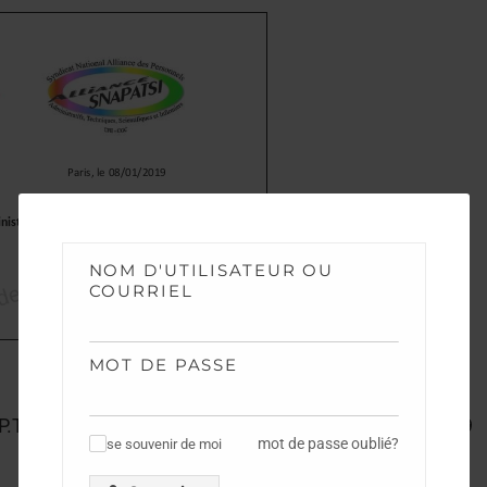
NOM D'UTILISATEUR OU
COURRIEL
MOT DE PASSE
P.T.S
Complément CR Audience Ministre du 08 01 19
mot de passe oublié?
se souvenir de moi
✓