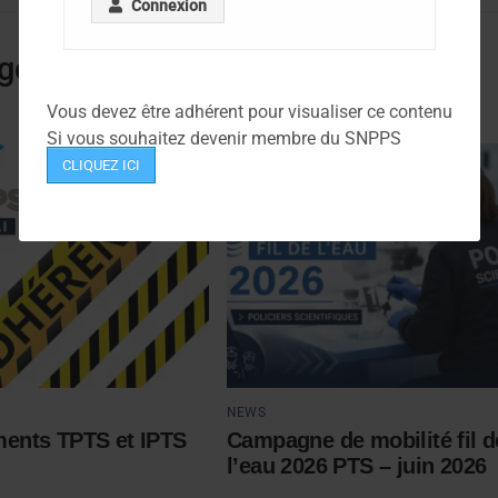
Connexion
gorie
Vous devez être adhérent pour visualiser ce contenu
Si vous souhaitez devenir membre du SNPPS
CLIQUEZ ICI
NEWS
ents TPTS et IPTS
Campagne de mobilité fil d
l’eau 2026 PTS – juin 2026