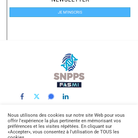
JE M'INSCRIS
Back
To
Top
Nous utilisons des cookies sur notre site Web pour vous
LE SNPPS
INTERLOCUTEURS
LA POLICE SCIENTIFIQUE
offrir l'expérience la plus pertinente en mémorisant vos
LA FASMI
RÉMUNÉRATIONS
ACTUALITÉ
DOCUMENTATION
préférences et les visites répétées. En cliquant sur
«Accepter», vous consentez à l'utilisation de TOUS les
CONTACTEZ-NOUS
cookies.