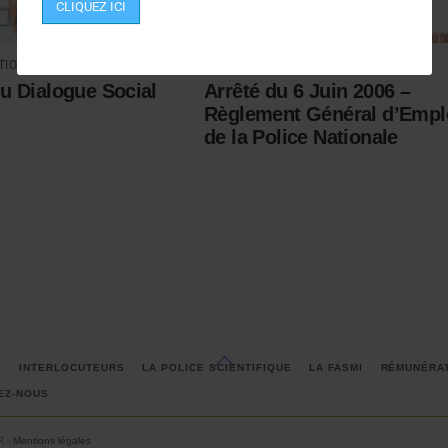
CLIQUEZ ICI
TION
DOCUMENTATION
u Dialogue Social
Arrêté du 6 Juin 2006 –
Règlement Général d’Empl
de la Police Nationale
Back
S
INTERLOCUTEURS
LA POLICE SCIENTIFIQUE
LA FASMI
RÉMUNÉRA
To
EZ-NOUS
Top
R -
Mentions légales