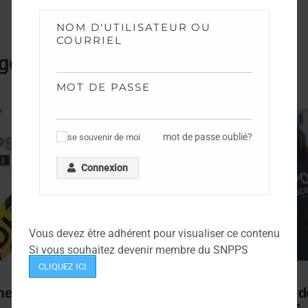
NOM D'UTILISATEUR OU
COURRIEL
gorie
MOT DE PASSE
mot de passe oublié?
se souvenir de moi
✓
Connexion
Vous devez être adhérent pour visualiser ce contenu
Si vous souhaitez devenir membre du SNPPS
CLIQUEZ ICI
NEWS
ents TPTS et IPTS
Campagne de mobilité fil d