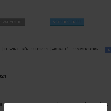
SPACE MEMBRE
ADHÉRER AU SNPPS
LA FASMI
RÉMUNÉRATIONS
ACTUALITÉ
DOCUMENTATION
C
024
our Mayotte
Réorganisation des services