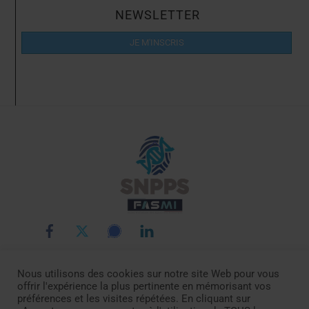
NEWSLETTER
JE M'INSCRIS
Back
To
Top
Nous utilisons des cookies sur notre site Web pour vous
LE SNPPS
INTERLOCUTEURS
LA POLICE SCIENTIFIQUE
offrir l'expérience la plus pertinente en mémorisant vos
LA FASMI
RÉMUNÉRATIONS
ACTUALITÉ
DOCUMENTATION
préférences et les visites répétées. En cliquant sur
CONTACTEZ-NOUS