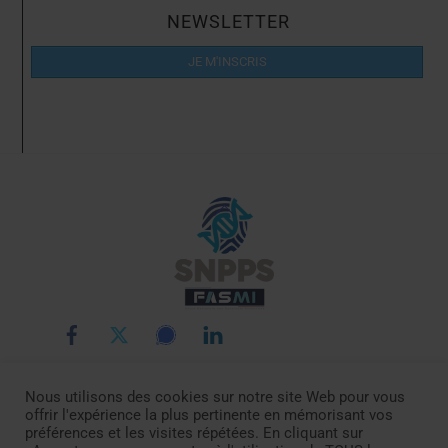
NEWSLETTER
JE M'INSCRIS
Back
To
Top
Nous utilisons des cookies sur notre site Web pour vous
LE SNPPS
INTERLOCUTEURS
LA POLICE SCIENTIFIQUE
offrir l'expérience la plus pertinente en mémorisant vos
LA FASMI
RÉMUNÉRATIONS
ACTUALITÉ
DOCUMENTATION
préférences et les visites répétées. En cliquant sur
CONTACTEZ-NOUS