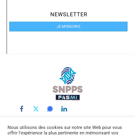
NEWSLETTER
JE M'INSCRIS
Back
To
Top
Nous utilisons des cookies sur notre site Web pour vous
LE SNPPS
INTERLOCUTEURS
LA POLICE SCIENTIFIQUE
offrir l'expérience la plus pertinente en mémorisant vos
LA FASMI
RÉMUNÉRATIONS
ACTUALITÉ
DOCUMENTATION