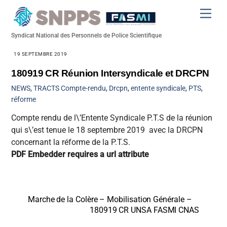
Skip
Men
to
content
Syndicat National des Personnels de Police Scientifique
19 SEPTEMBRE 2019
180919 CR Réunion Intersyndicale et DRCPN
NEWS
,
TRACTS
Compte-rendu
,
Drcpn
,
entente syndicale
,
PTS
,
réforme
Compte rendu de l\’Entente Syndicale P.T.S de la réunion
qui s\’est tenue le 18 septembre 2019 avec la DRCPN
concernant la réforme de la P.T.S.
PDF Embedder requires a url attribute
Marche de la Colère – Mobilisation Générale –
180919 CR UNSA FASMI CNAS