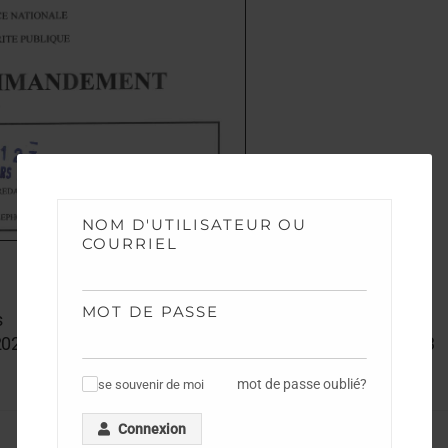
NOM D'UTILISATEUR OU
COURRIEL
MOT DE PASSE
s
020 Message du DGPN Aux Policiers Suite COVID19 N3
mot de passe oublié?
se souvenir de moi
✓
Connexion