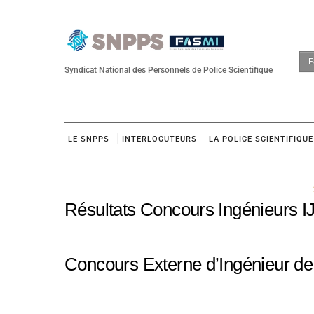
Skip
to
content
E
Syndicat National des Personnels de Police Scientifique
LE SNPPS
INTERLOCUTEURS
LA POLICE SCIENTIFIQUE
Résultats Concours Ingénieurs I
Concours Externe d’Ingénieur de