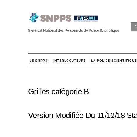
Skip
to
content
E
Syndicat National des Personnels de Police Scientifique
LE SNPPS
INTERLOCUTEURS
LA POLICE SCIENTIFIQUE
Grilles catégorie B
Version Modifiée Du 11/12/18 Sta