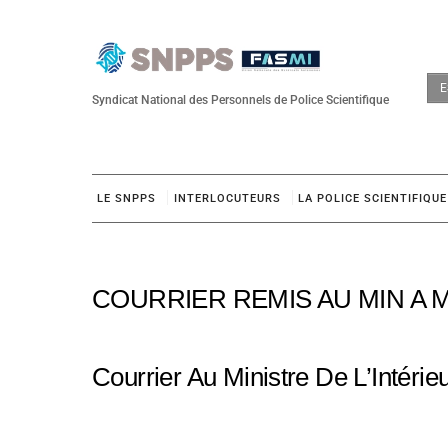
Skip
to
content
E
Syndicat National des Personnels de Police Scientifique
LE SNPPS
INTERLOCUTEURS
LA POLICE SCIENTIFIQUE
COURRIER REMIS AU MIN A 
Courrier Au Ministre De L’Intérie