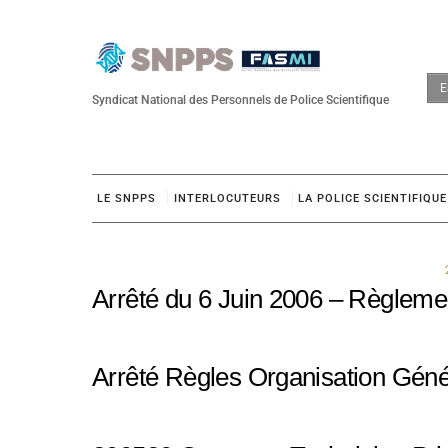
Skip
to
content
E
Syndicat National des Personnels de Police Scientifique
LE SNPPS
INTERLOCUTEURS
LA POLICE SCIENTIFIQUE
Arrêté du 6 Juin 2006 – Règlemen
Arrêté Règles Organisation Géné