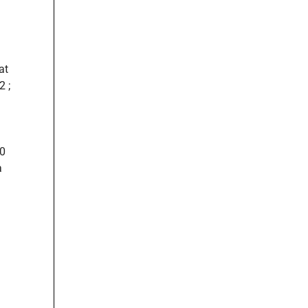
at
2 ;
00
à