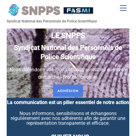
Skip
Men
to
content
Syndicat National des Personnels de Police Scientifique
LE SNPPS
Syndicat National des Personnels de
Police Scientifique
Nous défendons vos droits et vous assistons dans vos
démarches professionnelles
ADHÉSION
La communication est un pilier essentiel de notre action
Nous informons, sensibilisons et échangeons
régulièrement avec nos adhérents afin de garantir une
représentation transparente et efficace.