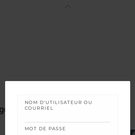
Back
To
Top
NOM D'UTILISATEUR OU
gorie
COURRIEL
MOT DE PASSE